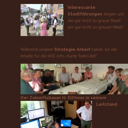
Interessante
Stadtführungen
zeigen uns
die gar nicht so graue Stadt
am gar nicht so grauen Meer!
Während unserer
Strategie-Arbeit
haben wir die
Inhalte für die KKE-Info.-Karte "bebrütet":
Der Zukunftsbauer H. Dittmer in seinem
Leitstand