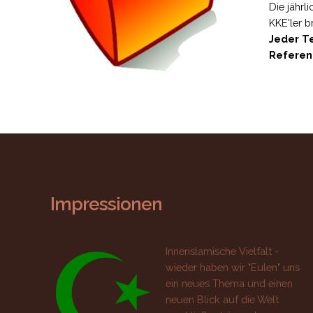
Die jährl
KKE'ler b
Jeder Te
Referent
Impressionen
Innerislamische Vielfalt
-
wieder haben wir "Eulen" uns
ein neues Thema und einen
neuen Blick auf die Welt